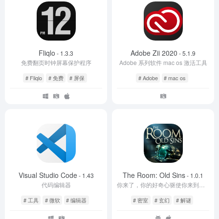
Fliqlo
Adobe Zii 2020
- 1.3.3
- 5.1.9
免费翻页时钟屏幕保护程序
Adobe 系列软件 mac os 激活工具
# Fliqlo
# 免费
# 屏保
# Adobe
# mac os
Visual Studio Code
The Room: Old Sins
- 1.43
- 1.0.1
代码编辑器
你来了，你的好奇心驱使你来到了这里。这里是《迷室》
# 工具
# 微软
# 编辑器
# 密室
# 玄幻
# 解谜