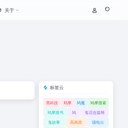
关于
标签云
黑科技
鸩摩
鸠魔
鸠摩搜索
鸠摩搜书
鸠
鬼话连篇网
鬼故事
高画质
骚电台