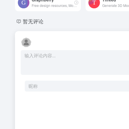
Free design resources, Mockups, PSD web templates, Icons
暂无评论