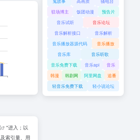
鬼故事
高画质
骚电台
驻场博主
饭团动漫
预告片
音乐试听
音乐论坛
音乐解析接口
音乐解析
音乐播放器源代码
音乐播放
音乐库
音乐听歌
音乐免费下载
音乐api
音乐
韩漫
韩剧网
阿里网盘
追番
轻音乐免费下载
轻小说论坛
据
"进入；以
以及索引量、用