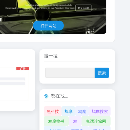
打开网站
搜一搜
都在找...
黑科技
鸩摩
鸠魔
鸠摩搜索
鸠摩搜书
鸠
鬼话连篇网