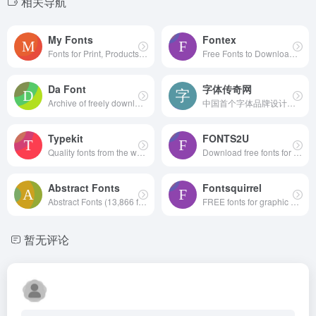
相关导航
My Fonts
Fontex
Fonts for Print, Products & Screens
Free Fonts to Download + Premium Typefaces
Da Font
字体传奇网
Archive of freely downloadable fonts.
中国首个字体品牌设计师交流网
Typekit
FONTS2U
Quality fonts from the world’s best foundries.
Download free fonts for Windows and Macintosh.
Abstract Fonts
Fontsquirrel
Abstract Fonts (13,866 free fonts)
FREE fonts for graphic designers
暂无评论