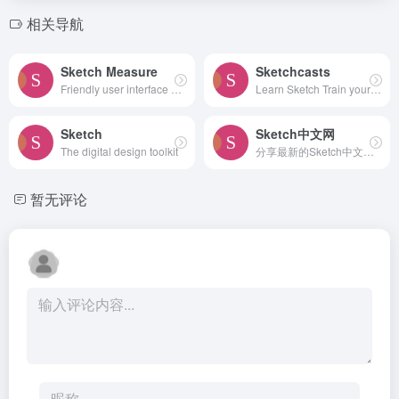
相关导航
Sketch Measure
Sketchcasts
Friendly user interface offers you a more intuitive way of making marks.
Learn Sketch Train your design skills with a weekly video tutorial
Sketch
Sketch中文网
The digital design toolkit
分享最新的Sketch中文手册
暂无评论