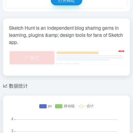
打开网站
Sketch Hunt is an independent blog sharing gems in
learning, plugins &amp; design tools for fans of Sketch
app.
数据统计