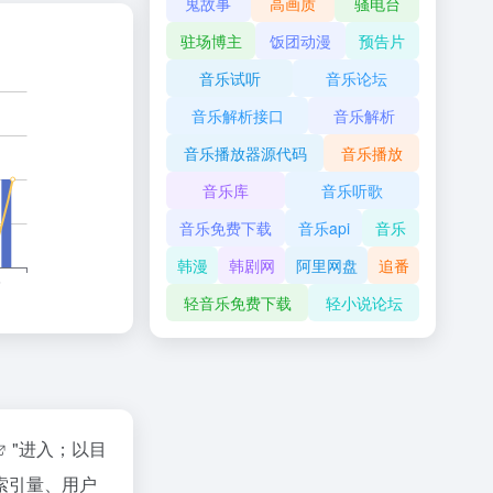
鬼故事
高画质
骚电台
驻场博主
饭团动漫
预告片
音乐试听
音乐论坛
音乐解析接口
音乐解析
音乐播放器源代码
音乐播放
音乐库
音乐听歌
音乐免费下载
音乐api
音乐
韩漫
韩剧网
阿里网盘
追番
轻音乐免费下载
轻小说论坛
"进入；以目
索引量、用户