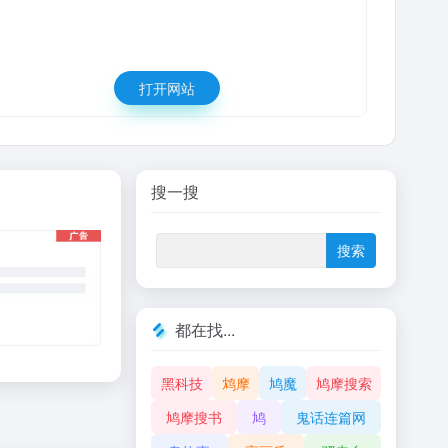
打开网站
搜一搜
都在找...
黑科技
鸩摩
鸠魔
鸠摩搜索
鸠摩搜书
鸠
鬼话连篇网