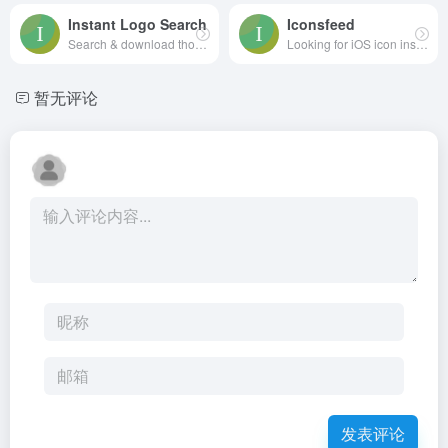
Instant Logo Search
Iconsfeed
Search & download thousands of logos instantly
Looking for iOS icon inspiration? We bring the iOS icons gallery to you.
暂无评论
发表评论