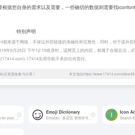
据您自身的需求以及需要，一些确切的数据则需要找iconfon
特别声明
的iconfont都来源于网络，不保证外部链接的准确性和完整性，同时，对于该外
，在2019年8月25日 下午12:10收录时，该网页上的内容，都属于合规合法
14.com)-17414实用导航不承担任何责任。
网络站点资源收集与分享！
本文地址https://www.17414.com/sites
Emoji Dictionary
Icon Ar
Free simple icons for your next project
Emojiall - 多语言 表情符号词典 关于表情符号的一切：含义、图片及更多 Emojiall is a multi-language Emoji Dictionary 📖. We provide you emoji copy and paste, emoji pictures, advanced emoji search, emoji leaderboard, emoji sentiment analysis, emoji mini-games, comments and other awesome features 🥰.
Search 5