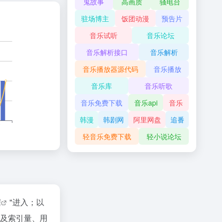
鬼故事
高画质
骚电台
驻场博主
饭团动漫
预告片
音乐试听
音乐论坛
音乐解析接口
音乐解析
音乐播放器源代码
音乐播放
音乐库
音乐听歌
音乐免费下载
音乐api
音乐
韩漫
韩剧网
阿里网盘
追番
轻音乐免费下载
轻小说论坛
据
"进入；以
以及索引量、用