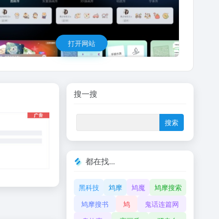
打开网站
搜一搜
都在找...
黑科技
鸩摩
鸠魔
鸠摩搜索
鸠摩搜书
鸠
鬼话连篇网