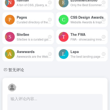
navnav
Ecommercefolio
A ton of CSS, jQuery, and JavaScript responsive navigation examples, demos, and tutorials from all over the web.
Only the Best Ecommerce Design Inspiration
Pages
CSS Design Awards
Curated directory of the best Pages
Website Awards & Inspiration - CSS Gallery
SiteSee
The FWA
SiteSee is a curated gallery of beautiful, modern websites collections.
FWA - showcasing innovation every day since 2000
Awwwards
Lapa
Awwwards are the Website Awards that recognize and promote the talent and effort of the best developers, designers and web agencies in the world.
The best landing page design inspiration from around the web.
暂无评论