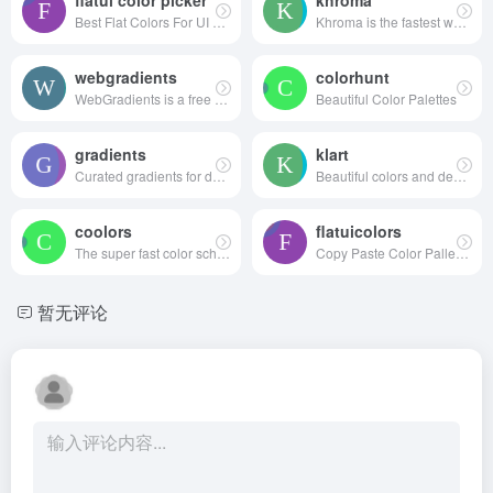
flatui color picker
khroma
Best Flat Colors For UI Design
Khroma is the fastest way to discover, search, and save color combos you'll want to use.
webgradients
colorhunt
WebGradients is a free collection of 180 linear gradients that you can use as content backdrops in any part of your website.
Beautiful Color Palettes
gradients
klart
Curated gradients for designers and developers
Beautiful colors and designs to your inbox every week
coolors
flatuicolors
The super fast color schemes generator!
Copy Paste Color Pallette from Flat UI Theme
暂无评论