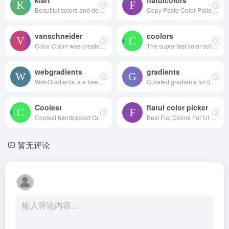
klart
flatuicolors
Beautiful colors and designs to your inbox every week
Copy Paste Color Pallette from Flat UI Theme
vanschneider
coolors
Color Claim was created in 2012 by Tobias van Schneider with the goal to collect & combine unique colors for my future projects.
The super fast color schemes generator!
webgradients
gradients
WebGradients is a free collection of 180 linear gradients that you can use as content backdrops in any part of your website.
Curated gradients for designers and developers
Coolest
flatui color picker
Coolest handpicked Gradient Hues for your next super ⚡ amazing stuff
Best Flat Colors For UI Design
暂无评论