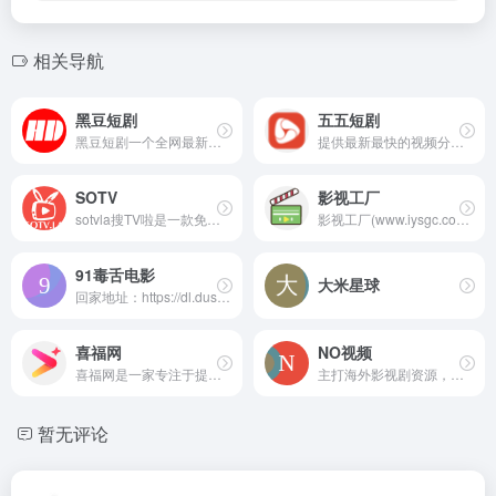
相关导航
黑豆短剧
五五短剧
黑豆短剧一个全网最新最全的免费短剧合集网站，可网盘在线观看下载的平台。
提供最新最快的视频分享数据
SOTV
影视工厂
sotvla搜TV啦是一款免费影视搜索引擎，可以搜索最近热播好看的高清电影/电视剧/综艺/动漫免费手机在线观看，其中包含国产视频/日韩/欧美/等地最新热播的动作/喜剧/爱情/科幻/恐怖/剧情/战争/等
影视工厂(www.iysgc.com)提供最新最全的电影、电视剧、综艺、动漫、短剧,涵盖全网免费的VIP电视剧资源、最新上映大片、热门综艺节目、好看的动漫及短剧视频。
91毒舌电影
大米星球
回家地址：https://dl.duse3.com/
喜福网
NO视频
喜福网是一家专注于提供高清热门网络短剧，方便、快捷的短剧观看平台。为用户提供了海量优质的行业精品短剧内容、简洁流畅的追剧体验，且全部免费。喜福网致力于创造一个沉浸式的观剧体验！
主打海外影视剧资源，致力于最轻松的追剧体验
暂无评论