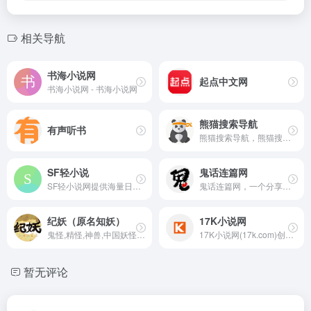
相关导航
书海小说网
起点中文网
书海小说网 - 书海小说网
熊猫搜索导航
有声听书
熊猫搜索导航，熊猫搜书导航，聚合电子书、文档搜索引擎，一站式搜索导航，方便快速导航搜索全网资源，读书学习必备导航站。
SF轻小说
鬼话连篇网
SF轻小说网提供海量日本轻小说,国产轻小说,动漫小说,轻小说TXT下载,轻小说在线阅读,
鬼话连篇网，一个分享原创鬼故事的网站。专注原创民间鬼故事与灵异怪谈，提供短篇故事、长篇连载、有声鬼故事等优质内容；所有故事均为虚构创作，仅供娱乐交流，不涉及封建迷信。
纪妖（原名知妖）
17K小说网
鬼怪,精怪,神兽,中国妖怪,知妖,知妖app,纪妖,鬼神,中国神话,民俗,妖怪,纪妖网,纪妖应用,纪妖官网,纪妖app,鬼,妖
17K小说网(17k.com)创建于2006年，原名一起看小说网，是中文在线旗下集创作、阅读于一体的在线阅读网站。我们以“让每个人都享受创作的乐趣”为使命，提供玄幻奇幻、都市言情、武侠仙侠、青春校园、穿越架空、惊悚悬疑、历史军事、爆笑同人、经典文学、二次元等在线阅读以及免费下载。
暂无评论