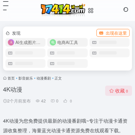
发现
出现在这里
AI生成图片视频
电商AI工具
首页
•
影音娱乐
•
动漫番剧
•
正文
4K动漫
收藏
0
2个月前发布
42
0
0
4K动漫为您免费提供最新的动漫番剧哦~专注于动漫卡通资
源收集整理，海量蓝光动漫卡通资源免费在线观看下载。