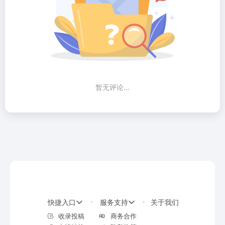
暂无评论...
快捷入口
服务支持
关于我们
收录投稿
商务合作