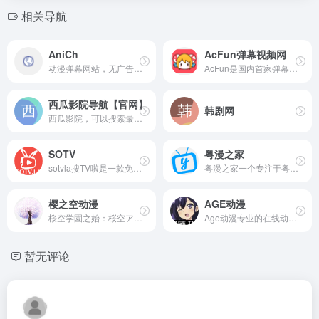
相关导航
AniCh
AcFun弹幕视频网
动漫弹幕网站，无广告在线看番。补番、追番必备！
AcFun是国内首家弹幕视频网站，这里有全网独家动漫新番， 友好的弹幕氛围，有趣的UP主，好玩有科技感的虚拟偶像，年轻人都在用。
西瓜影院导航【官网】
韩剧网
西瓜影院，可以搜索最近热播好看的高清电影/电视剧/综艺/动漫免费手机在线观看，其中包含国产视频/日韩/欧美/等地最新热播的动作/喜剧/爱情/科幻/恐怖/剧情/战争/等
SOTV
粤漫之家
sotvla搜TV啦是一款免费影视搜索引擎，可以搜索最近热播好看的高清电影/电视剧/综艺/动漫免费手机在线观看，其中包含国产视频/日韩/欧美/等地最新热播的动作/喜剧/爱情/科幻/恐怖/剧情/战争/等
粤漫之家一个专注于粤语动画的资源站点，汇聚了丰富的粤语配音动画资源，为热爱粤语文化的观众提供高质量的观看体验，寓教于乐，轻松学粤语。无论是经典还是新番，我们都致力于为您呈现最优质的粤语动漫内容
樱之空动漫
AGE动漫
桜空学園之始：桜空アニメ，樱之空动漫【原 迷子樱舞】愿樱花四季于此欢乐长舞，域名skr.cc是sakura的缩写哟！本站有好看的动漫日剧以及歌曲，是一个不随大流、极具个人色彩、神秘又温馨的二次元圣地！
Age动漫专业的在线动漫网站，动漫免费在线观看，高品质画质，实时更新，追番利器!
暂无评论