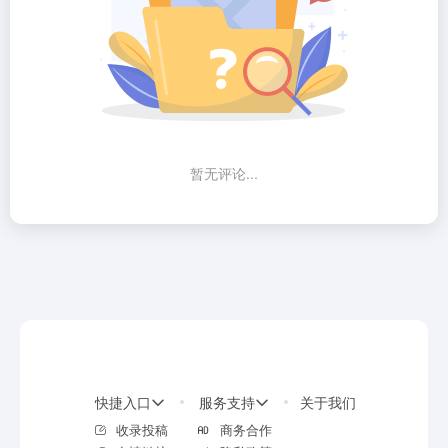
暂无评论...
快捷入口
服务支持
关于我们
收录投稿
商务合作