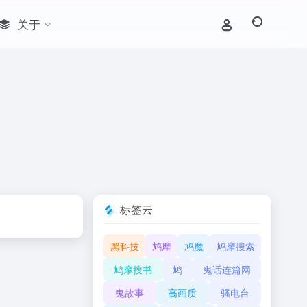
关于
标签云
黑科技
鸩摩
鸠魔
鸠摩搜索
鸠摩搜书
鸠
鬼话连篇网
鬼故事
高画质
骚电台