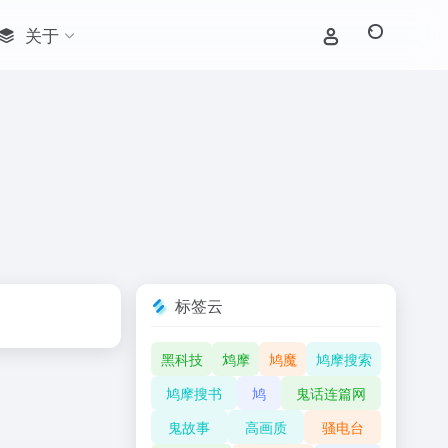
关于
标签云
黑科技
鸩摩
鸠魔
鸠摩搜索
鸠摩搜书
鸠
鬼话连篇网
鬼故事
高画质
骚电台