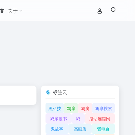
关于
标签云
黑科技
鸩摩
鸠魔
鸠摩搜索
鸠摩搜书
鸠
鬼话连篇网
鬼故事
高画质
骚电台