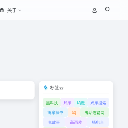
关于
标签云
黑科技
鸩摩
鸠魔
鸠摩搜索
鸠摩搜书
鸠
鬼话连篇网
鬼故事
高画质
骚电台