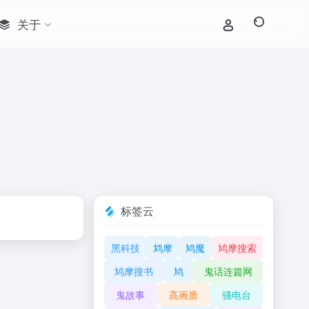
关于
标签云
黑科技
鸩摩
鸠魔
鸠摩搜索
鸠摩搜书
鸠
鬼话连篇网
鬼故事
高画质
骚电台