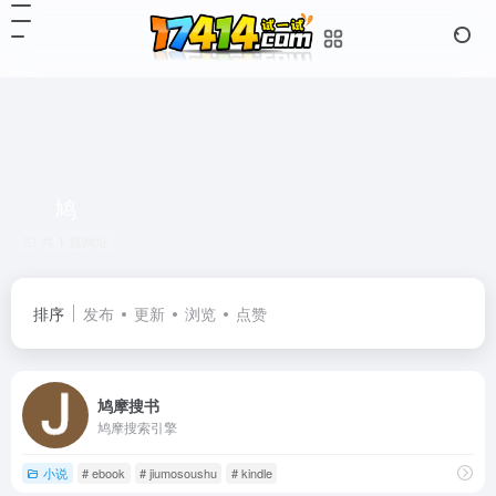
鸠
共 1 篇网址
排序
发布
更新
浏览
点赞
鸠摩搜书
鸠摩搜索引擎
小说
# ebook
# jiumosoushu
# kindle