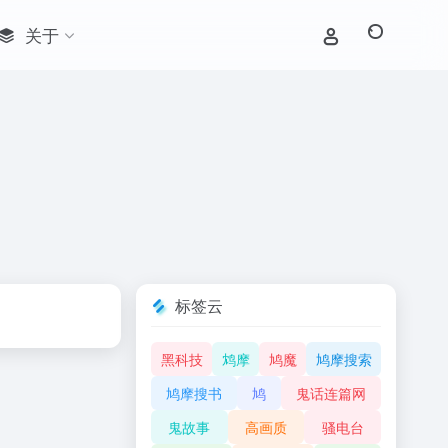
关于
标签云
黑科技
鸩摩
鸠魔
鸠摩搜索
鸠摩搜书
鸠
鬼话连篇网
鬼故事
高画质
骚电台