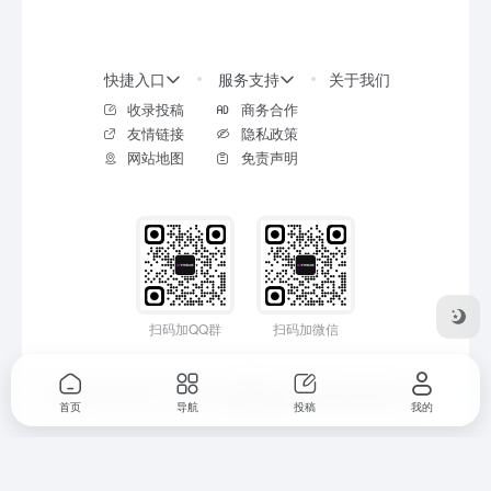
快捷入口
服务支持
关于我们
收录投稿
商务合作
友情链接
隐私政策
网站地图
免责声明
扫码加QQ群
扫码加微信
Copyright © 2026
17414.com实用导航
鲁ICP备2026008594号-2
首页
导航
投稿
我的