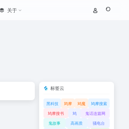
关于
标签云
黑科技
鸩摩
鸠魔
鸠摩搜索
鸠摩搜书
鸠
鬼话连篇网
鬼故事
高画质
骚电台