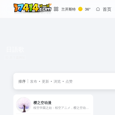
首页
兰开斯特
36°
日語歌
共 1 篇网址
排序
发布
更新
浏览
点赞
樱之空动漫
桜空学園之始：桜空アニメ，樱之空动漫【原 迷子樱舞】愿樱花四季于此欢乐长舞，域名skr.cc是sakura的缩写哟！本站有好看的动漫日剧以及歌曲，是一个不随大流、极具个人色彩、神秘又温馨的二次元圣地！