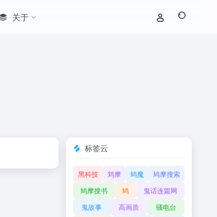
关于
标签云
黑科技
鸩摩
鸠魔
鸠摩搜索
鸠摩搜书
鸠
鬼话连篇网
鬼故事
高画质
骚电台