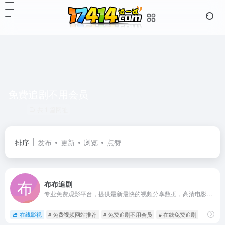
免费追剧不用会员
共 1 篇网址
排序
发布
更新
浏览
点赞
布布追剧
专业免费观影平台，提供最新最快的视频分享数据，高清电影电视剧免费观看，无需VIP会员，支持在线追剧，最新影视资源实时更新
在线影视
# 免费视频网站推荐
# 免费追剧不用会员
# 在线免费追剧