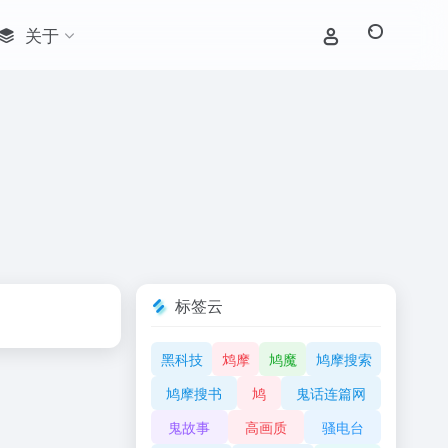
关于
标签云
黑科技
鸩摩
鸠魔
鸠摩搜索
鸠摩搜书
鸠
鬼话连篇网
鬼故事
高画质
骚电台