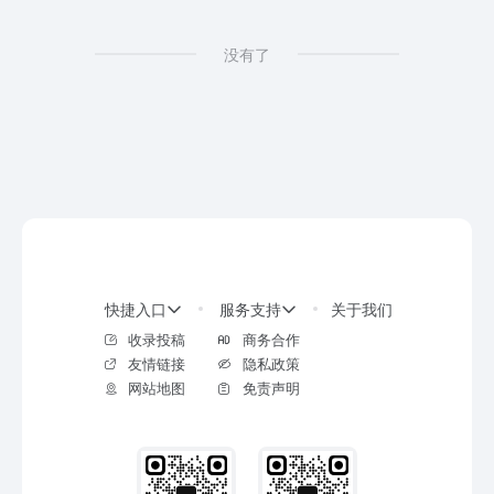
没有了
快捷入口
服务支持
关于我们
收录投稿
商务合作
友情链接
隐私政策
网站地图
免责声明